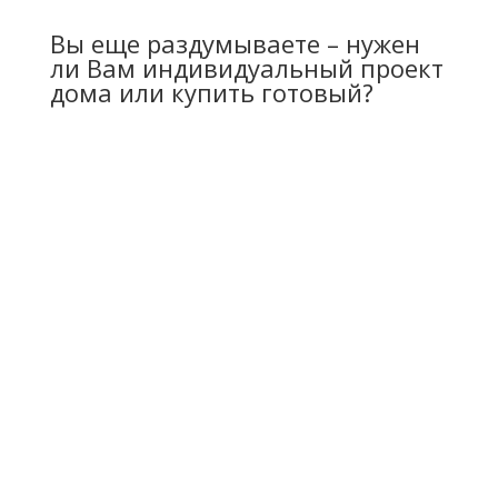
Вы еще раздумываете – нужен
ли Вам индивидуальный проект
дома или купить готовый?
Индивидуальные проекты дома
Учтены все Ваши пожелания и
предложения
относительно будущего строения.
Красивое и удобное расположение Вашего
особняка на земельном участке:
продуманная
планировка относительно сторон света,
правильная освещенность комнат, красивый вид из
окон, удобные подъездные пути.