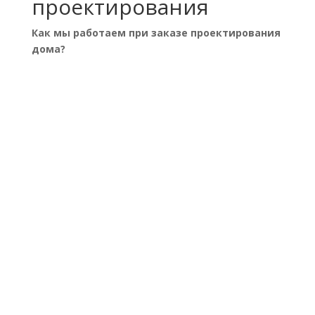
проектирования
Как мы работаем при заказе проектирования
дома?
Знакомство. Определение
желаний
Вы подробно узнаёте о наших возможностях и
гарантиях
Обсуждение технического
задания
Фиксируем все ваши пожелания
Заключение договора
Определяем сроки и прописываем гарантии